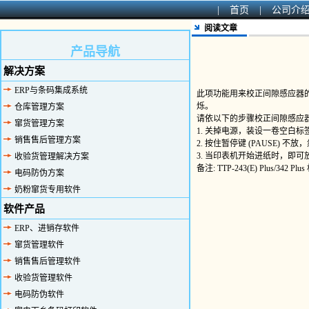
|
首页
|
公司介
阅读文章
产品导航
解决方案
ERP与条码集成系统
此项功能用来校正间隙感应器的灵敏
烁。
仓库管理方案
请依以下的步骤校正间隙感应
窜货管理方案
1. 关掉电源，装设一卷空白
销售售后管理方案
2. 按住暂停键 (PAUSE) 
3. 当印表机开始进纸时，即
收验货管理解决方案
备注: TTP-243(E) Plu
电码防伪方案
奶粉窜货专用软件
软件产品
ERP、进销存软件
窜货管理软件
销售售后管理软件
收验货管理软件
电码防伪软件